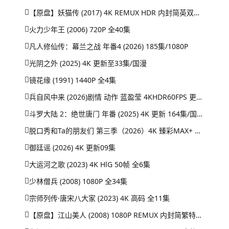
【原盘】妖猫传 (2017) 4K REMUX HDR 内封简英双语字幕
火力少年王 (2006) 720P 全40集
凡人修仙传：幕兰之战‎ 年番4 (2026) 185集/1080P
光阴之外 (2025) 4K 更新至33集/国漫
镜花缘 (1991) 1440P 全4集
兵自风中来 (2026)剧情 动作 蓝盈莹 4KHDR60FPS 更新20集
斗罗大陆 2：绝世唐门 年番 (2025) 4K 更新 164集/国漫
脱口秀和Ta的朋友们 第三季（2026）4K 臻彩MAX+ 50FPS 高码率 更0731期
御廷谣 (2026) 4K 更新09集
大运河之歌 (2023) 4K HlG 50帧 全6集
少林僧兵 (2008) 1080P 全34集
宗师列传·唐宋八大家 (2023) 4K 高码 全11集
【原盘】江山美人 (2008) 1080P REMUX 内封简繁特效字幕