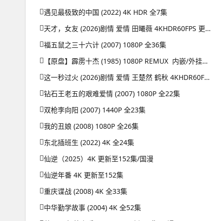
遇见最极致的中国 (2022) 4K HDR 全7集
天才，女友 (2026)剧情 爱情 田曦薇 4KHDR60FPS 更新08集
福五鼠之三十六计 (2007) 1080P 全36集
【原盘】霹雳十杰 (1985) 1080P REMUX 内嵌/外挂简中字幕
这一秒过火 (2026)剧情 爱情 王楚然 鹤秋 4KHDR60FPS 更新26集
钻石王老五的艰难爱情 (2007) 1080P 全22集
双枪李向阳 (2007) 1440P 全23集
我的丑娘 (2008) 1080P 全26集
东北插班生 (2022) 4K 全24集
仙逆（2025）4K 更新至152集/国漫
仙逆年番 4K 更新至152集
重庆谍战 (2008) 4K 全33集
中华勤学故事 (2004) 4K 全52集