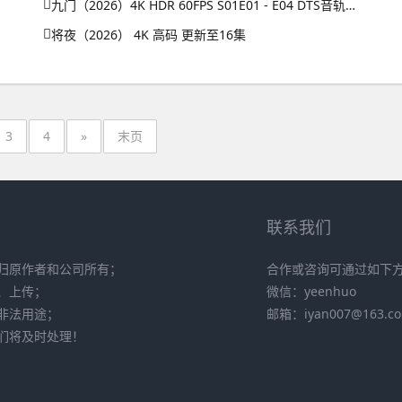
九门（2026）4K HDR 60FPS S01E01 - E04 DTS音轨 HiveWeb
将夜（2026） 4K 高码 更新至16集
3
4
»
末页
联系我们
归原作者和公司所有；
合作或咨询可通过如下
、上传；
微信：yeenhuo
非法用途；
邮箱：iyan007@163.c
们将及时处理！