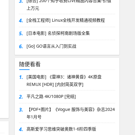
3.
[综合] 200个知乎收费LIVE精品内容合集-价值
上万元
4.
[全栈工程师] Linux全栈开发精通视频教程
5.
[日本电影] 名侦探柯南剧场版全集
6.
[Go] GO语言从入门到实战
随便看看
1.
[美国电影] 《雷神3：诸神黄昏》4K原盘
REMUX [HDR] [内封简英双字]
2.
平凡之路 4K/1080P [完结]
3.
【PDF+图片】《Vogue 服饰与美容》杂志2024
年1月号
4.
高斯爱学习思维突破奥数1-6阶四季版