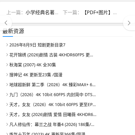
上一篇：
小学经典名著精彩片段+读后感范文
下一篇：
【PDF+图片】《国家地理杂志》2023年9月号
最新资源
2026年8月9日 短剧更新目录7
花开锦绣 (2026)剧情 古装 4KHDR60FPS 更新04集
秋海棠 (2007) 4K 全30集
搜神记 4K 更新至23集 /国漫
地球超新鲜 第二季（2026）4K 臻彩MAX+ 60FPS 高码率 FLAC无损HiFi声 更0808期
九门（2026）4K 10bit 60FPS 内封简中 DTS环绕声 更至EP20
天才，女友（2026）4K 10bit 60FPS 更至EP18
天才，女友 (2026)剧情 爱情 田曦薇 4KHDR60FPS 更新18集
凡人修仙传：幕兰之战‎ 年番4 (2026) 186集/补4K mp3改成mp4即可享用
炼气十万年 (2023) 4K 更新至366集/国漫