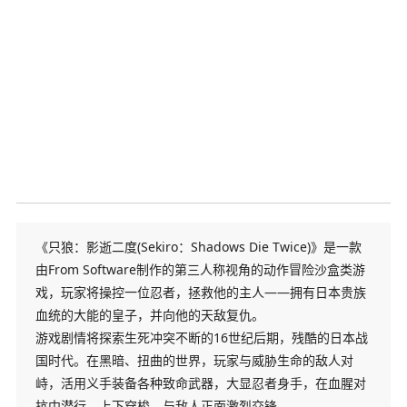
《只狼：影逝二度(Sekiro：Shadows Die Twice)》是一款
由From Software制作的第三人称视角的动作冒险沙盒类游
戏，玩家将操控一位忍者，拯救他的主人——拥有日本贵族
血统的大能的皇子，并向他的天敌复仇。
游戏剧情将探索生死冲突不断的16世纪后期，残酷的日本战
国时代。在黑暗、扭曲的世界，玩家与威胁生命的敌人对
峙，活用义手装备各种致命武器，大显忍者身手，在血腥对
抗中潜行、上下穿梭，与敌人正面激烈交锋。