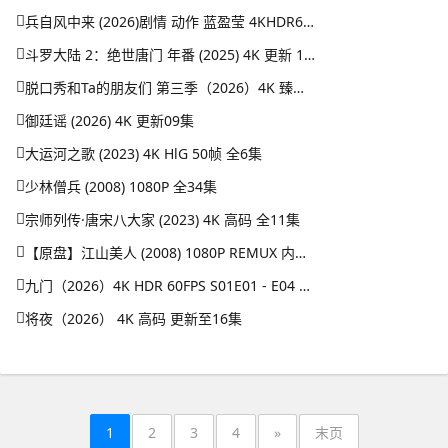
兵自风中来 (2026)剧情 动作 蓝盈莹 4KHDR60FPS 更新20集
斗罗大陆 2：绝世唐门 年番 (2025) 4K 更新 164集/国漫
脱口秀和Ta的朋友们 第三季（2026）4K 臻彩MAX+ 50FPS 高码率 更0731期
御廷谣 (2026) 4K 更新09集
大运河之歌 (2023) 4K HlG 50帧 全6集
少林僧兵 (2008) 1080P 全34集
宗师列传·唐宋八大家 (2023) 4K 高码 全11集
【原盘】江山美人 (2008) 1080P REMUX 内封简繁特效字幕
九门（2026）4K HDR 60FPS S01E01 - E04 DTS音轨 HiveWeb
将夜（2026） 4K 高码 更新至16集
1
2
3
4
»
末页