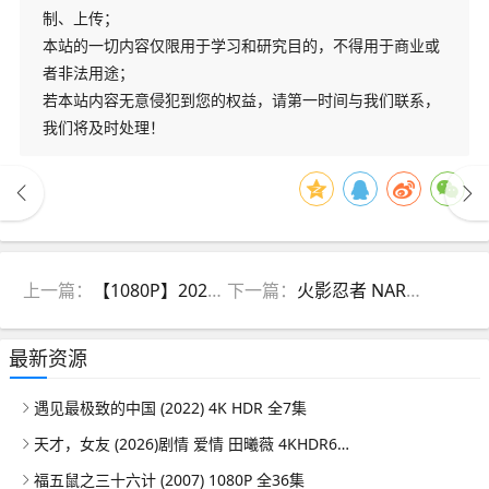
制、上传；
本站的一切内容仅限用于学习和研究目的，不得用于商业或
者非法用途；
若本站内容无意侵犯到您的权益，请第一时间与我们联系，
我们将及时处理！
上一篇：
【1080P】2023年MTV音乐奖颁奖典礼
下一篇：
火影忍者 NARUTO -ナルト- (2002)
最新资源
遇见最极致的中国 (2022) 4K HDR 全7集
天才，女友 (2026)剧情 爱情 田曦薇 4KHDR60FPS 更新08集
福五鼠之三十六计 (2007) 1080P 全36集