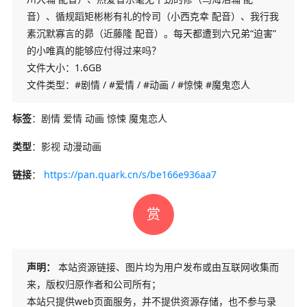
音）、循规蹈矩彬彬有礼的怜司（小西克幸 配音）、我行我
素沉默寡言的昴（近藤隆 配音）。每天都遭到六兄弟“迫害”
的小唯真的能够应付得过来吗？
文件大小：1.6GB
文件类型：#剧情 / #爱情 / #动画 / #惊悚 #魔鬼恋人
标签
：剧情 爱情 动画 惊悚 魔鬼恋人
类型
：影视 动漫动画
链接
：
https://pan.quark.cn/s/be166e936aa7
赏
声明：
本站资源链接、图片均为用户发布或由互联网收集而
来，版权归原作者和公司所有；
本站只提供web页面服务，并不提供资源存储，也不参与录