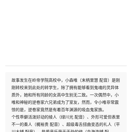
故事发生在岭帝学院高校中，小森唯（末柄里慧 配音）是刚
刚转校来到此处的转学生，除了拥有能够看到鬼魂的灵异体
质外，她和所有同龄的女高中生别无二致。一次偶然中，小
唯和神秘的逆卷家六兄弟成为了室友，然而，令小唯非常震
惊的是，逆卷家竟然是有着百年渊源的吸血鬼家族。
个性乖僻活泼好动的绫人（绿川光 配音）、外形可爱但表里
不一的奏人（梶裕贵 配音）、超级毒舌扭曲变态的礼人（平
川大辅 配音）、热爱音乐毫无干劲的修（鸟海浩辅 配