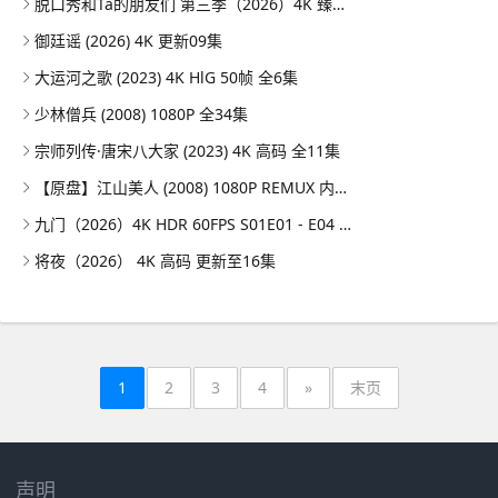
脱口秀和Ta的朋友们 第三季（2026）4K 臻彩MAX+ 50FPS 高码率 更0731期
御廷谣 (2026) 4K 更新09集
大运河之歌 (2023) 4K HlG 50帧 全6集
少林僧兵 (2008) 1080P 全34集
宗师列传·唐宋八大家 (2023) 4K 高码 全11集
【原盘】江山美人 (2008) 1080P REMUX 内封简繁特效字幕
九门（2026）4K HDR 60FPS S01E01 - E04 DTS音轨 HiveWeb
将夜（2026） 4K 高码 更新至16集
1
2
3
4
»
末页
声明