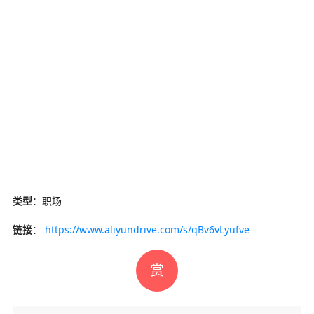
类型
：职场
链接
：
https://www.aliyundrive.com/s/qBv6vLyufve
赏