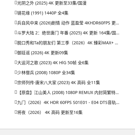
光阴之外 (2025) 4K 更新至33集/国漫
镜花缘 (1991) 1440P 全4集
兵自风中来 (2026)剧情 动作 蓝盈莹 4KHDR60FPS 更新20集
斗罗大陆 2：绝世唐门 年番 (2025) 4K 更新 164集/国漫
脱口秀和Ta的朋友们 第三季（2026）4K 臻彩MAX+ 50FPS 高码率 更0731期
御廷谣 (2026) 4K 更新09集
大运河之歌 (2023) 4K HlG 50帧 全6集
少林僧兵 (2008) 1080P 全34集
宗师列传·唐宋八大家 (2023) 4K 高码 全11集
【原盘】江山美人 (2008) 1080P REMUX 内封简繁特效字幕
九门（2026）4K HDR 60FPS S01E01 - E04 DTS音轨 HiveWeb
将夜（2026） 4K 高码 更新至16集