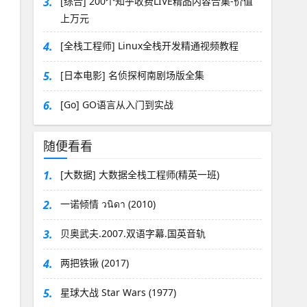
3.
[综合] 200个知乎收费LIVE精品内容合集-价值
上万元
4.
[全栈工程师] Linux全栈开发精通视频教程
5.
[日本电影] 名侦探柯南剧场版全集
6.
[Go] GO语言从入门到实战
随便看看
1.
[大数据] 大数据全栈工程师(精英一班)
2.
一诺倾情 วนิดา (2010)
3.
贝奥武夫.2007.双语字幕.国英音轨
4.
两把铁锹 (2017)
5.
星球大战 Star Wars (1977)