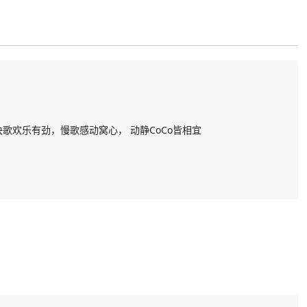
 快歌欢乐有劲，慢歌感动窝心， 动静CoCo皆相宜