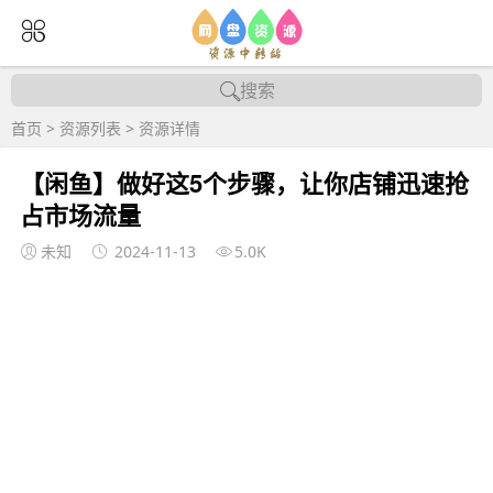
搜索
首页
>
资源列表
>
资源详情
【闲鱼】做好这5个步骤，让你店铺迅速抢
占市场流量
未知
2024-11-13
5.0K