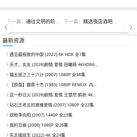
上一篇：
通往文明的阶梯·甲骨文中国史系列精选集（全10册）
下一篇：
精选夜店酒吧嗨曲榜100首
最新资源
遇见最极致的中国 (2022) 4K HDR 全7集
天才，女友 (2026)剧情 爱情 田曦薇 4KHDR60FPS 更新08集
福五鼠之三十六计 (2007) 1080P 全36集
【原盘】霹雳十杰 (1985) 1080P REMUX 内嵌/外挂简中字幕
这一秒过火 (2026)剧情 爱情 王楚然 鹤秋 4KHDR60FPS 更新26集
钻石王老五的艰难爱情 (2007) 1080P 全22集
双枪李向阳 (2007) 1440P 全23集
我的丑娘 (2008) 1080P 全26集
东北插班生 (2022) 4K 全24集