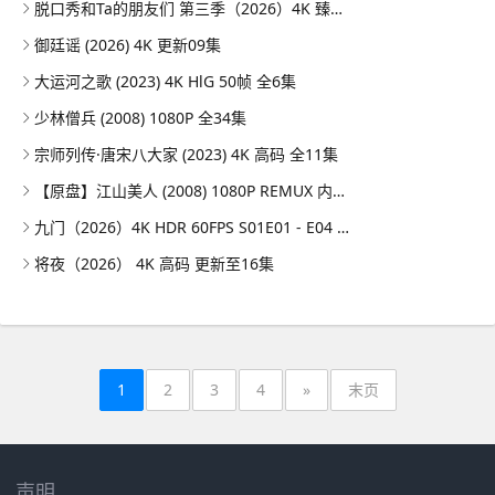
脱口秀和Ta的朋友们 第三季（2026）4K 臻彩MAX+ 50FPS 高码率 更0731期
御廷谣 (2026) 4K 更新09集
大运河之歌 (2023) 4K HlG 50帧 全6集
少林僧兵 (2008) 1080P 全34集
宗师列传·唐宋八大家 (2023) 4K 高码 全11集
【原盘】江山美人 (2008) 1080P REMUX 内封简繁特效字幕
九门（2026）4K HDR 60FPS S01E01 - E04 DTS音轨 HiveWeb
将夜（2026） 4K 高码 更新至16集
1
2
3
4
»
末页
声明