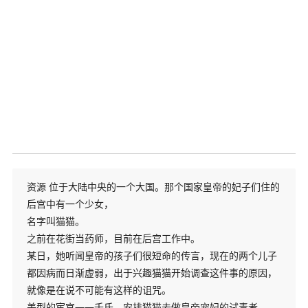
资源 位于大陆中央的一个大国。那个国家皇帝的妃子们住的
后宫中有一个少女，
名字叫猫猫。
之前在花街当药师，目前在后宫工作中。
某日，她听闻皇帝的孩子们很短命的传言，现在的两个儿子
都因病而日渐虚弱，出于兴趣猫猫开始调查这件事的原因，
就像是在说不可能有这样的诅咒。
美型的宦官——壬氏，安排猫猫去做皇帝宠妃的试毒者。