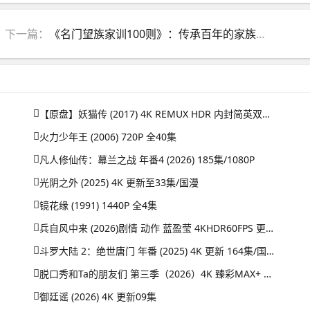
下一篇：
《名门望族家训100则》：传承百年的家族智慧与教养精髓
【原盘】妖猫传 (2017) 4K REMUX HDR 内封简英双语字幕
火力少年王 (2006) 720P 全40集
凡人修仙传：幕兰之战‎ 年番4 (2026) 185集/1080P
光阴之外 (2025) 4K 更新至33集/国漫
镜花缘 (1991) 1440P 全4集
兵自风中来 (2026)剧情 动作 蓝盈莹 4KHDR60FPS 更新20集
斗罗大陆 2：绝世唐门 年番 (2025) 4K 更新 164集/国漫
脱口秀和Ta的朋友们 第三季（2026）4K 臻彩MAX+ 50FPS 高码率 更0731期
御廷谣 (2026) 4K 更新09集