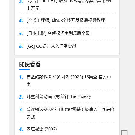
3.
[综合] 200个知乎收费LIVE精品内容合集-价值
上万元
4.
[全栈工程师] Linux全栈开发精通视频教程
5.
[日本电影] 名侦探柯南剧场版全集
6.
[Go] GO语言从入门到实战
随便看看
1.
有益的欺诈 이로운 사기 (2023) 16集全 官方中
字
2.
儿童科普动画《螺丝钉The Fixies》
3.
慕课甄选-2024年Flutter零基础极速入门到进阶
实战
4.
孝庄秘史 (2002)